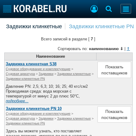
Добавить позицию
Задвижки клинкетные
Задвижки клинкетные PN
Судостроение
Торговая площадка
Всего записей в разделе [
7
]
Пульс
Доска объявлений
Новости
Продажа флота
Сортировать по:
наименованию
⇓
|
⇑
Компании
Оборудование
Наименование
Репутация
Изделия
Задвижка клинкетная S38
Показать
Судовое оборудование и комплектующие
>
Работа
Материалы
поставщиков
Судовая арматура
>
Задвижки
>
Задвижки клинкетные
>
Крюинг
Услуги
Задвижки клинкетные PN
Журнал
Давление PN: 2,5; 6,3; 10; 16; 25; 40 кгс/см2
Проводимая среда: вода морская с
Реклама
температурой от минус 2 до плюс 50°С,
подробнее...
Задвижки клинкетные PN 10
Конференции
Флот
Показать
Судовое оборудование и комплектующие
>
поставщиков
Выставки и семинары
Галерея флота
Судовая арматура
>
Задвижки
>
Задвижки клинкетные
>
Задвижки клинкетные PN
Личности
Форум
Здесь вы можете узнать, кто поставляет
Словарь
Отзывы
данную позицию, имеется ли она в наличии, а