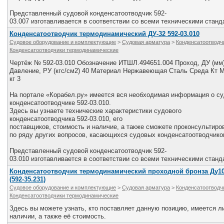
Представленный судовой конденсатоотводчик 592-
03.007 изготавливается в соответствии со всеми техническими станд
Конденсатоотводчик термодинамический ДУ-32 592-03.010
Судовое оборудование и комплектующие
>
Судовая арматура
>
Конденсатоотводч
Конденсатоотводчики термодинамические
Чертёж № 592-03.010 Обозначение ИТШЛ.494651.004 Проход, ДУ (мм)
Давление, РУ (кгс/см2) 40 Материал Нержавеющая Сталь Среда Кт М
кг 3
На портале «Корабел.ру» имеется вся необходимая информация о с
конденсатоотводчике 592-03.010.
Здесь вы узнаете технические характеристики судового
конденсатоотводчика 592-03.010, его
поставщиков, стоимость и наличие, а также сможете проконсультир
по ряду других вопросов, касающихся судовых конденсатоотводчико
Представленный судовой конденсатоотводчик 592-
03.010 изготавливается в соответствии со всеми техническими станд
Конденсатоотводчик термодинамический проходной бронза Ду10
(592-35.231)
Судовое оборудование и комплектующие
>
Судовая арматура
>
Конденсатоотводч
Конденсатоотводчики термодинамические
Здесь вы можете узнать, кто поставляет данную позицию, имеется ли
наличии, а также её стоимость.