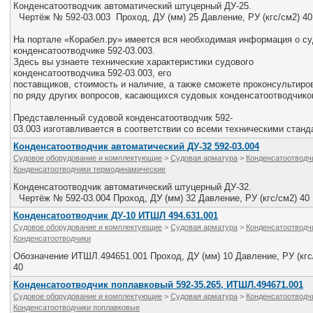
Конденсатоотводчик автоматический штуцерный ДУ-25.
Чертёж № 592-03.003 Проход, ДУ (мм) 25 Давление, РУ (кгс/см2) 40
На портале «Корабел.ру» имеется вся необходимая информация о с
конденсатоотводчике 592-03.003.
Здесь вы узнаете технические характеристики судового
конденсатоотводчика 592-03.003, его
поставщиков, стоимость и наличие, а также сможете проконсультир
по ряду других вопросов, касающихся судовых конденсатоотводчико
Представленный судовой конденсатоотводчик 592-
03.003 изготавливается в соответствии со всеми техническими станд
Конденсатоотводчик автоматический ДУ-32 592-03.004
Судовое оборудование и комплектующие
>
Судовая арматура
>
Конденсатоотводч
Конденсатоотводчики термодинамические
Конденсатоотводчик автоматический штуцерный ДУ-32.
Чертёж № 592-03.004 Проход, ДУ (мм) 32 Давление, РУ (кгс/см2) 40
Конденсатоотводчик ДУ-10 ИТШЛ 494.631.001
Судовое оборудование и комплектующие
>
Судовая арматура
>
Конденсатоотводч
Конденсатоотводчики
Обозначение ИТШЛ.494651.001 Проход, ДУ (мм) 10 Давление, РУ (кгс
40
Конденсатоотводчик поплавковый 592-35.265, ИТШЛ.494671.001
Судовое оборудование и комплектующие
>
Судовая арматура
>
Конденсатоотводч
Конденсатоотводчики поплавковые