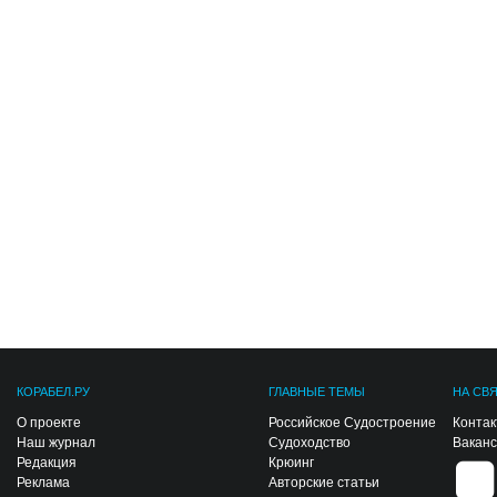
КОРАБЕЛ.РУ
ГЛАВНЫЕ ТЕМЫ
НА СВ
О проекте
Российское Судостроение
Конта
Наш журнал
Судоходство
Вакан
Редакция
Крюинг
Реклама
Авторские статьи