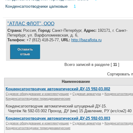
Все службы
Конденсатоотводчики цапковые
1
"АТЛАС ФЛОТ", ООО
Страна:
Россия,
Город:
Санкт-Петербург,
Адрес:
192171, г. Санкт-
Петербург, ул. Варфоломеевская, д. 6,
Телефон:
+7 (812) 418-25-77,
URL:
http://bazaflota.ru
Оставить
отзыв
Всего записей в разделе [
11
]
Сортировать 
Наименование
Конденсатоотводчик автоматический ДУ-15 592-03.002
Судовое оборудование и комплектующие
>
Судовая арматура
>
Конденсатоотводч
Конденсатоотводчики термодинамические
Конденсатоотводчик автоматический штуцерный ДУ-15.
Чертёж № 592-03.002 Проход, ДУ (мм) 15 Давление, РУ (кгс/см2) 40
Конденсатоотводчик автоматический ДУ-25 592-03.003
Судовое оборудование и комплектующие
>
Судовая арматура
>
Конденсатоотводч
Конденсатоотводчики термодинамические