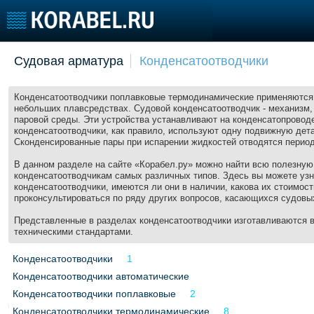
Добавить позицию
Судовая арматура
Конденсатоотводчики
Судостроение
Торговая площадка
Конфере
Пульс
Доска объявлений
Выставк
Конденсатоотводчики поплавковые термодинамические применяются 
небольших плавсредствах. Судовой конденсатоотводчик - механизм,
Новости
Продажа флота
Личност
паровой среды. Эти устройства устанавливают на конденсатопровод
Компании
Оборудование
Словарь
конденсатоотводчики, как правило, используют одну подвижную дета
Сконденсированные пары при испарении жидкостей отводятся период
Репутация
Изделия
Работа
Материалы
В данном разделе на сайте «Корабел.ру» можно найти всю полезну
конденсатоотводчикам самых различных типов. Здесь вы можете узна
Крюинг
Услуги
конденсатоотводчики, имеются ли они в наличии, какова их стоимост
Журнал
проконсультироваться по ряду других вопросов, касающихся судовы
Реклама
Представленные в разделах конденсатоотводчики изготавливаются в
техническими стандартами.
Флот
Конденсатоотводчики
1
Галерея флота
Конденсатоотводчики автоматические
Форум
Конденсатоотводчики поплавковые
2
Отзывы
Конденсатоотводчики термодинамические
8