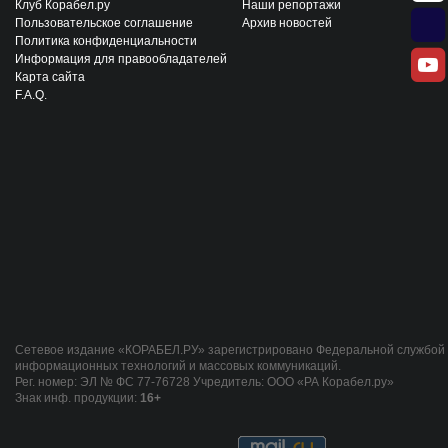
Клуб Корабел.ру
Наши репортажи
Пользовательское соглашение
Архив новостей
Политика конфиденциальности
Информация для правообладателей
Карта сайта
F.A.Q.
Сетевое издание «КОРАБЕЛ.РУ» зарегистрировано Федеральной службой п
информационных технологий и массовых коммуникаций.
Рег. номер: ЭЛ № ФС 77-76728 Учредитель: ООО «РА Корабел.ру»
Знак инф. продукции:
16+