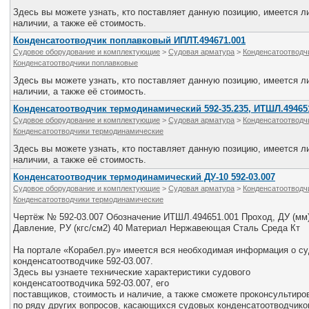
Здесь вы можете узнать, кто поставляет данную позицию, имеется ли
наличии, а также её стоимость.
Конденсатоотводчик поплавковый ИПЛТ.494671.001
Судовое оборудование и комплектующие
>
Судовая арматура
>
Конденсатоотводч
Конденсатоотводчики поплавковые
Здесь вы можете узнать, кто поставляет данную позицию, имеется ли
наличии, а также её стоимость.
Конденсатоотводчик термодинамический 592-35.235, ИТШЛ.49465
Судовое оборудование и комплектующие
>
Судовая арматура
>
Конденсатоотводч
Конденсатоотводчики термодинамические
Здесь вы можете узнать, кто поставляет данную позицию, имеется ли
наличии, а также её стоимость.
Конденсатоотводчик термодинамический ДУ-10 592-03.007
Судовое оборудование и комплектующие
>
Судовая арматура
>
Конденсатоотводч
Конденсатоотводчики термодинамические
Чертёж № 592-03.007 Обозначение ИТШЛ.494651.001 Проход, ДУ (мм)
Давление, РУ (кгс/см2) 40 Материал Нержавеющая Сталь Среда Кт
На портале «Корабел.ру» имеется вся необходимая информация о с
конденсатоотводчике 592-03.007.
Здесь вы узнаете технические характеристики судового
конденсатоотводчика 592-03.007, его
поставщиков, стоимость и наличие, а также сможете проконсультир
по ряду других вопросов, касающихся судовых конденсатоотводчико