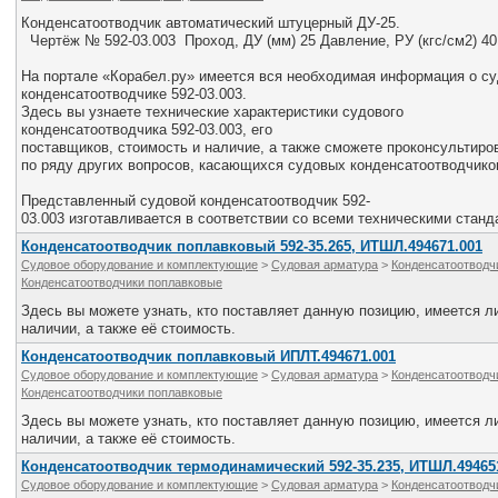
Конденсатоотводчик автоматический штуцерный ДУ-25.
Чертёж № 592-03.003 Проход, ДУ (мм) 25 Давление, РУ (кгс/см2) 40
На портале «Корабел.ру» имеется вся необходимая информация о с
конденсатоотводчике 592-03.003.
Здесь вы узнаете технические характеристики судового
конденсатоотводчика 592-03.003, его
поставщиков, стоимость и наличие, а также сможете проконсультир
по ряду других вопросов, касающихся судовых конденсатоотводчико
Представленный судовой конденсатоотводчик 592-
03.003 изготавливается в соответствии со всеми техническими станд
Конденсатоотводчик поплавковый 592-35.265, ИТШЛ.494671.001
Судовое оборудование и комплектующие
>
Судовая арматура
>
Конденсатоотводч
Конденсатоотводчики поплавковые
Здесь вы можете узнать, кто поставляет данную позицию, имеется ли
наличии, а также её стоимость.
Конденсатоотводчик поплавковый ИПЛТ.494671.001
Судовое оборудование и комплектующие
>
Судовая арматура
>
Конденсатоотводч
Конденсатоотводчики поплавковые
Здесь вы можете узнать, кто поставляет данную позицию, имеется ли
наличии, а также её стоимость.
Конденсатоотводчик термодинамический 592-35.235, ИТШЛ.49465
Судовое оборудование и комплектующие
>
Судовая арматура
>
Конденсатоотводч