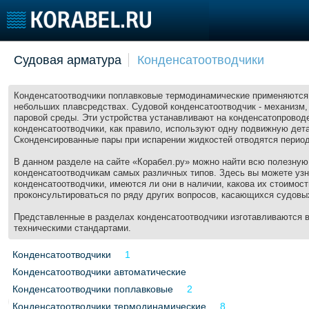
Добавить позицию
Судовая арматура
Конденсатоотводчики
Судостроение
Торговая площадка
Конфере
Пульс
Доска объявлений
Выставк
Конденсатоотводчики поплавковые термодинамические применяются 
небольших плавсредствах. Судовой конденсатоотводчик - механизм,
Новости
Продажа флота
Личност
паровой среды. Эти устройства устанавливают на конденсатопровод
Компании
Оборудование
Словарь
конденсатоотводчики, как правило, используют одну подвижную дета
Сконденсированные пары при испарении жидкостей отводятся период
Репутация
Изделия
Работа
Материалы
В данном разделе на сайте «Корабел.ру» можно найти всю полезну
конденсатоотводчикам самых различных типов. Здесь вы можете узна
Крюинг
Услуги
конденсатоотводчики, имеются ли они в наличии, какова их стоимост
Журнал
проконсультироваться по ряду других вопросов, касающихся судовы
Реклама
Представленные в разделах конденсатоотводчики изготавливаются в
техническими стандартами.
Флот
Конденсатоотводчики
1
Галерея флота
Конденсатоотводчики автоматические
Форум
Конденсатоотводчики поплавковые
2
Отзывы
Конденсатоотводчики термодинамические
8