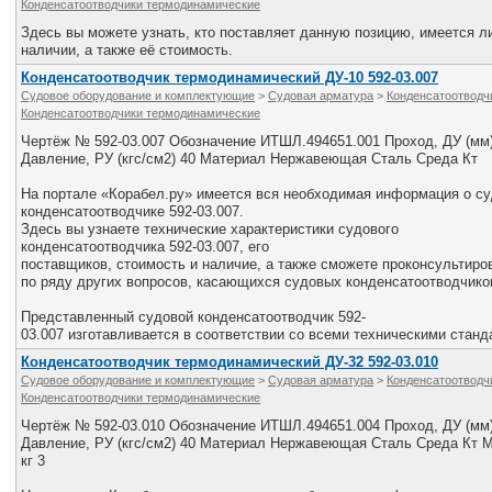
Конденсатоотводчики термодинамические
Здесь вы можете узнать, кто поставляет данную позицию, имеется ли
наличии, а также её стоимость.
Конденсатоотводчик термодинамический ДУ-10 592-03.007
Судовое оборудование и комплектующие
>
Судовая арматура
>
Конденсатоотводч
Конденсатоотводчики термодинамические
Чертёж № 592-03.007 Обозначение ИТШЛ.494651.001 Проход, ДУ (мм)
Давление, РУ (кгс/см2) 40 Материал Нержавеющая Сталь Среда Кт
На портале «Корабел.ру» имеется вся необходимая информация о с
конденсатоотводчике 592-03.007.
Здесь вы узнаете технические характеристики судового
конденсатоотводчика 592-03.007, его
поставщиков, стоимость и наличие, а также сможете проконсультир
по ряду других вопросов, касающихся судовых конденсатоотводчико
Представленный судовой конденсатоотводчик 592-
03.007 изготавливается в соответствии со всеми техническими станд
Конденсатоотводчик термодинамический ДУ-32 592-03.010
Судовое оборудование и комплектующие
>
Судовая арматура
>
Конденсатоотводч
Конденсатоотводчики термодинамические
Чертёж № 592-03.010 Обозначение ИТШЛ.494651.004 Проход, ДУ (мм)
Давление, РУ (кгс/см2) 40 Материал Нержавеющая Сталь Среда Кт М
кг 3