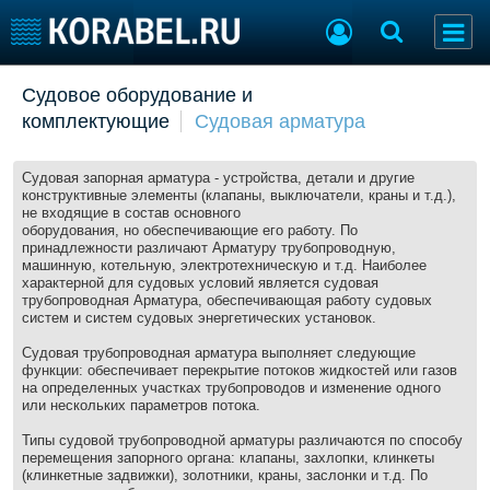
Добавить позицию
Судовое оборудование и
комплектующие
Судовая арматура
Судостроение
Торговая площадка
Пульс
Доска объявлений
Новости
Продажа флота
Судовая запорная арматура - устройства, детали и другие
конструктивные элементы (клапаны, выключатели, краны и т.д.),
Компании
Оборудование
не входящие в состав основного
Репутация
Изделия
оборудования, но обеспечивающие его работу. По
принадлежности различают Арматуру трубопроводную,
Работа
Материалы
машинную, котельную, электротехническую и т.д. Наиболее
Крюинг
Услуги
характерной для судовых условий является судовая
трубопроводная Арматура, обеспечивающая работу судовых
Журнал
систем и систем судовых энергетических установок.
Реклама
Судовая трубопроводная арматура выполняет следующие
функции: обеспечивает перекрытие потоков жидкостей или газов
на определенных участках трубопроводов и изменение одного
Конференции
Флот
или нескольких параметров потока.
Выставки и семинары
Галерея флота
Типы судовой трубопроводной арматуры различаются по способу
Личности
Форум
перемещения запорного органа: клапаны, захлопки, клинкеты
(клинкетные задвижки), золотники, краны, заслонки и т.д. По
Словарь
Отзывы