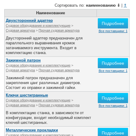
Сортировать по:
наименованию
⇓
|
⇑
Наименование
Двухсторонний адаптер
Подробнее
Судовое оборудование и комплектующие
>
Судовая арматура
>
Прочая судовая арматура
Все поставщики: 1
Двусторонний адаптер предназначен для
параллельного выравнивания кромок
затачиваемого инструмента. Входит в
комплектацию станка.
Зажимной патрон
Подробнее
Судовое оборудование и комплектующие
>
Судовая арматура
>
Прочая судовая арматура
Все поставщики: 1
Зажимной патрон предназначен для
закрепления цанг различных диаметров.
Состоит из оправки и зажимной гайки.
Ключи шестигранные
Подробнее
Судовое оборудование и комплектующие
>
Судовая арматура
>
Прочая судовая арматура
Все поставщики: 1
В комплектацию станка, в зависимости от
конфигурации, входит необходимый комплект
ключей шестигранных.
Металлические прокладки
Подробнее
Судовое оборудование и комплектующие
>