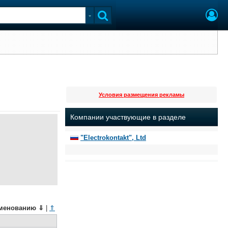
Условия размещения рекламы
Компании участвующие в разделе
"Electrokontakt", Ltd
менованию
⇓
|
⇑