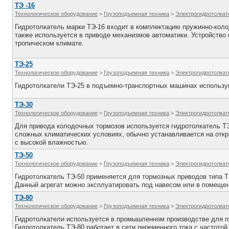
ТЭ -16
Технологическое оборудование
>
Грузоподъемная техника
>
Электрогидротолкат
Гидротолкатель марки ТЭ-16 входит в комплектацию пружинно-коло
также используется в приводе механизмов автоматики. Устройство
тропическом климате.
ТЭ-25
Технологическое оборудование
>
Грузоподъемная техника
>
Электрогидротолкат
Гидротолкатели ТЭ-25 в подъемно-транспортных машинах использу
ТЭ-30
Технологическое оборудование
>
Грузоподъемная техника
>
Электрогидротолкат
Для привода колодочных тормозов используется гидротолкатель ТЭ
сложных климатических условиях, обычно устанавливается на отк
с высокой влажностью.
ТЭ-50
Технологическое оборудование
>
Грузоподъемная техника
>
Электрогидротолкат
Гидротолкатель ТЭ-50 применяется для тормозных приводов типа Т
Данный агрегат можно эксплуатировать под навесом или в помещен
ТЭ-80
Технологическое оборудование
>
Грузоподъемная техника
>
Электрогидротолкат
Гидротолкатели используется в промышленном производстве для пр
Гидротолкатель ТЭ-80 работает в сети переменного тока с частотой