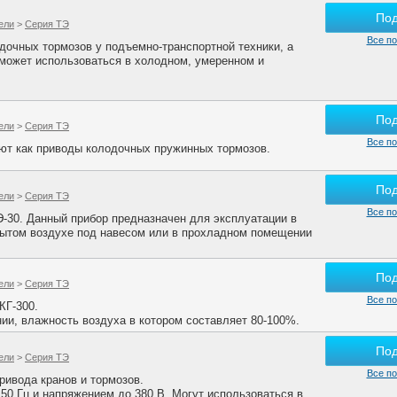
По
ели
>
Серия ТЭ
Все по
дочных тормозов у подъемно-транспортной техники, а
 может использоваться в холодном, умеренном и
По
ели
>
Серия ТЭ
Все по
ют как приводы колодочных пружинных тормозов.
По
ели
>
Серия ТЭ
Все по
-30. Данный прибор предназначен для эксплуатации в
рытом воздухе под навесом или в прохладном помещении
По
ели
>
Серия ТЭ
Все по
КГ-300.
ии, влажность воздуха в котором составляет 80-100%.
По
ели
>
Серия ТЭ
Все по
ивода кранов и тормозов.
 50 Гц и напряжением до 380 В. Могут использоваться в