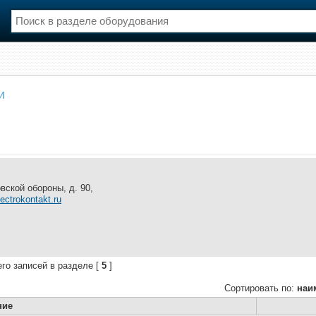
нции
Флот
и
и и семинары
Галерея флота
и
Форум
Отзывы
Все службы
вской обороны, д. 90,
lectrokontakt.ru
го записей в разделе [
5
]
Сортировать по:
наи
ние