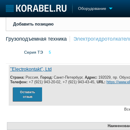
Оборудование
Добавить позицию
Добавить позицию
Судостроение
Торговая площадка
Конфере
Грузоподъемная техника
Электрогидротолкател
Пульс
Доска объявлений
Выставк
Новости
Продажа флота
Личност
Серия ТЭ
5
Компании
Оборудование
Словарь
Репутация
Изделия
Работа
Материалы
"Electrokontakt", Ltd
Крюинг
Услуги
Страна:
Россия,
Город:
Санкт-Петербург,
Адрес:
192029, пр. Обухо
Журнал
Телефон:
+7 (921) 943-20-02, +7 (921) 943-43-45,
URL:
https://www.e
Реклама
Оставить
отзыв
Все
Наименова