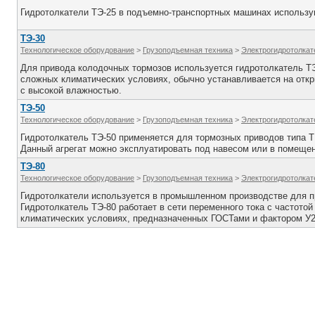
Гидротолкатели ТЭ-25 в подъемно-транспортных машинах использу
ТЭ-30
Технологическое оборудование
>
Грузоподъемная техника
>
Электрогидротолкат
Для привода колодочных тормозов используется гидротолкатель ТЭ
сложных климатических условиях, обычно устанавливается на отк
с высокой влажностью.
ТЭ-50
Технологическое оборудование
>
Грузоподъемная техника
>
Электрогидротолкат
Гидротолкатель ТЭ-50 применяется для тормозных приводов типа Т
Данный агрегат можно эксплуатировать под навесом или в помещен
ТЭ-80
Технологическое оборудование
>
Грузоподъемная техника
>
Электрогидротолкат
Гидротолкатели используется в промышленном производстве для пр
Гидротолкатель ТЭ-80 работает в сети переменного тока с частотой
климатических условиях, предназначенных ГОСТами и фактором У2