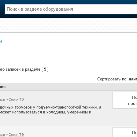
нции
Флот
и
и и семинары
Галерея флота
и
Форум
Отзывы
Все службы
го записей в разделе [
5
]
Сортировать по:
наи
ние
По
ели
>
Серия ТЭ
пос
дочных тормозов у подъемно-транспортной техники, а
 может использоваться в холодном, умеренном и
По
ели
>
Серия ТЭ