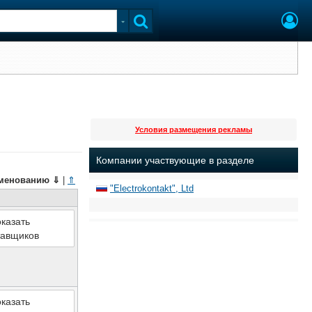
Условия размещения рекламы
Компании участвующие в разделе
менованию
⇓
|
⇑
"Electrokontakt", Ltd
казать
тавщиков
казать