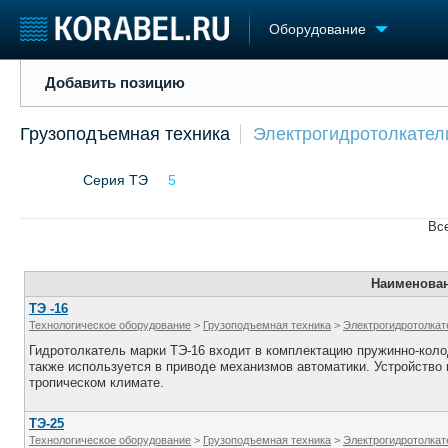
Оборудование
Добавить позицию
Добавить позицию
Судостроение
Торговая площадка
Конфере
Грузоподъемная техника
Электрогидротолкател
Пульс
Доска объявлений
Выставк
Новости
Продажа флота
Личност
Серия ТЭ
5
Компании
Оборудование
Словарь
Репутация
Изделия
Все
Работа
Материалы
Крюинг
Услуги
Журнал
Наименова
Реклама
ТЭ -16
Технологическое оборудование
>
Грузоподъемная техника
>
Электрогидротолкат
Гидротолкатель марки ТЭ-16 входит в комплектацию пружинно-коло
также используется в приводе механизмов автоматики. Устройство
тропическом климате.
ТЭ-25
Технологическое оборудование
>
Грузоподъемная техника
>
Электрогидротолкат