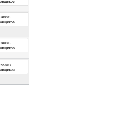
тавщиков
казать
тавщиков
казать
тавщиков
казать
тавщиков