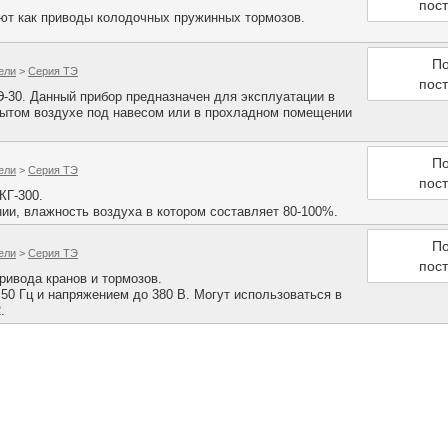
пос
ют как приводы колодочных пружинных тормозов.
По
ели
>
Серия ТЭ
пос
-30. Данный прибор предназначен для эксплуатации в
рытом воздухе под навесом или в прохладном помещении
По
ели
>
Серия ТЭ
пос
КГ-300.
ии, влажность воздуха в котором составляет 80-100%.
По
ели
>
Серия ТЭ
пос
ивода кранов и тормозов.
 50 Гц и напряжением до 380 В. Могут использоваться в
.