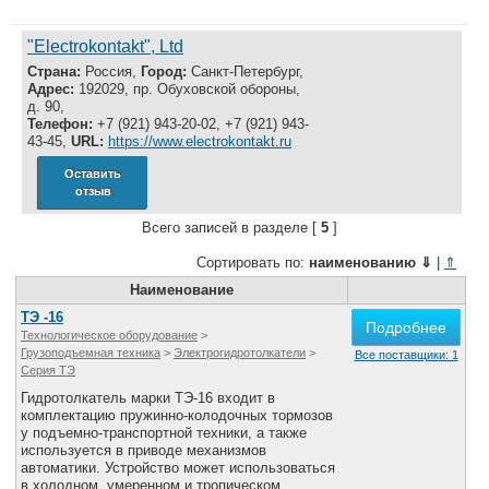
Все службы
"Electrokontakt", Ltd
Страна:
Россия,
Город:
Санкт-Петербург,
Адрес:
192029, пр. Обуховской обороны,
д. 90,
Телефон:
+7 (921) 943-20-02, +7 (921) 943-
43-45,
URL:
https://www.electrokontakt.ru
Оставить
отзыв
Всего записей в разделе [
5
]
Сортировать по:
наименованию
⇓
|
⇑
Наименование
ТЭ -16
Подробнее
Технологическое оборудование
>
Грузоподъемная техника
>
Электрогидротолкатели
>
Все поставщики: 1
Серия ТЭ
Гидротолкатель марки ТЭ-16 входит в
комплектацию пружинно-колодочных тормозов
у подъемно-транспортной техники, а также
используется в приводе механизмов
автоматики. Устройство может использоваться
в холодном, умеренном и тропическом