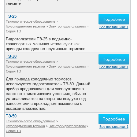
климате.
ТЭ-25
Подробнее
Технологическое оборудование
>
Грузоподъемная техника
>
Электрогидротолкатели
>
Все поставщики: 1
Серия ТЭ
Гидротолкатели ТЭ-25 в подъемно-
транспортных машинах используют как
приводы колодочных пружинных тормозов.
ТЭ-30
Подробнее
Технологическое оборудование
>
Грузоподъемная техника
>
Электрогидротолкатели
>
Все поставщики: 1
Серия ТЭ
Для привода колодочных тормозов
используется гидротолкатель ТЭ-30. Данный
прибор предназначен для эксплуатации в
сложных климатических условиях, обычно
устанавливается на открытом воздухе под
навесом или в прохладном помещении с
высокой влажностью.
ТЭ-50
Подробнее
Технологическое оборудование
>
Грузоподъемная техника
>
Электрогидротолкатели
>
Все поставщики: 1
Серия ТЭ