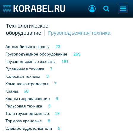
Добавить позицию
Технологическое
оборудование
Грузоподъемная техника
Судостроение
Торговая площадка
Пульс
Доска объявлений
Автомобильные краны
23
Новости
Продажа флота
Грузоподъемное оборудование
Компании
Оборудование
269
Репутация
Изделия
Грузоподъемные захваты
161
Работа
Материалы
Гусеничная техника
7
Крюинг
Услуги
Колесная техника
3
Журнал
Командоконтроллеры
7
Реклама
Краны
68
Краны гидравлические
8
Рельсовая техника
3
Конференции
Флот
Тали грузоподъемные
19
Выставки и семинары
Галерея флота
Тормоза крановые
8
Личности
Форум
Электрогидротолкатели
5
Словарь
Отзывы