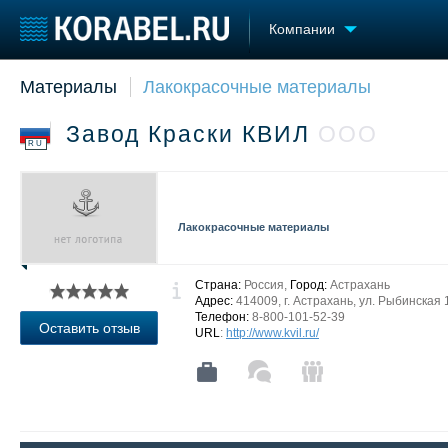
Компании
Материалы
Лакокрасочные материалы
Судостроение
Торговая площадка
Конфере
Пульс
Доска объявлений
Выставк
Завод Краски КВИЛ
ООО
Новости
Продажа флота
Личност
RU
Компании
Оборудование
Словарь
Репутация
Изделия
Работа
Материалы
Лакокрасочные материалы
Крюинг
Услуги
Журнал
Реклама
Страна:
Россия,
Город:
Астрахань
Адрес:
414009, г. Астрахань, ул. Рыбинская 1
Телефон:
8-800-101-52-39
Оставить отзыв
URL
:
http://www.kvil.ru/