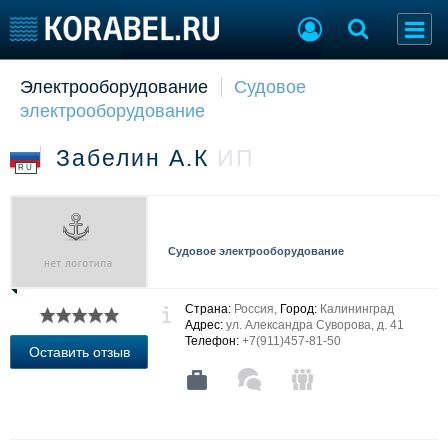
Электрооборудование
Судовое
Судостроение
Торговая площадка
электрооборудование
Пульс
Доска объявлений
Новости
Продажа флота
Забелин А.К
ИП
Компании
Оборудование
RU
Репутация
Изделия
Работа
Материалы
Крюинг
Услуги
Судовое электрооборудование
Журнал
Реклама
Страна:
Россия,
Город:
Калининград
Адрес:
ул. Александра Суворова, д. 41
Телефон:
+7(911)457-81-50
Конференции
Флот
Оставить отзыв
Выставки и семинары
Галерея флота
Личности
Форум
Словарь
Отзывы
Все службы