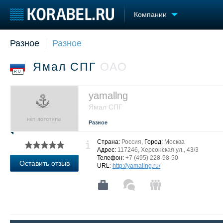
Компании
Разное
Разное
Судостроение
Торговая площадка
Конфере
Пульс
Доска объявлений
Выставк
Ямал СПГ
ОАО
Новости
Продажа флота
Личност
RU
Компании
Оборудование
Словарь
Репутация
Изделия
yamallng
Работа
Материалы
Ямал СПГ
Крюинг
Услуги
Разное
Журнал
Реклама
Страна:
Россия,
Город:
Москва
Адрес:
117246, Херсонская ул., 43/3
Телефон:
+7 (495) 228-98-50
Оставить отзыв
URL
:
http://yamallng.ru/