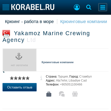
Крюинг - работа в море
Крюинговые компании
Судостроение
Торговая площадка
Пульс
Доска объявлений
Yakamoz Marine Crewing
Новости
Продажа флота
TR
Agency
Ltd
Компании
Оборудование
Репутация
Изделия
Работа
Материалы
Крюинг
Услуги
Крюинговые компании
Журнал
Реклама
Страна:
Турция,
Город:
Стамбул
Адрес:
Ata?ehir, Libadiye Cad
Телефон:
+905051100466
Конференции
Флот
Оставить отзыв
Выставки и семинары
Галерея флота
Личности
Форум
Словарь
Отзывы
Все службы