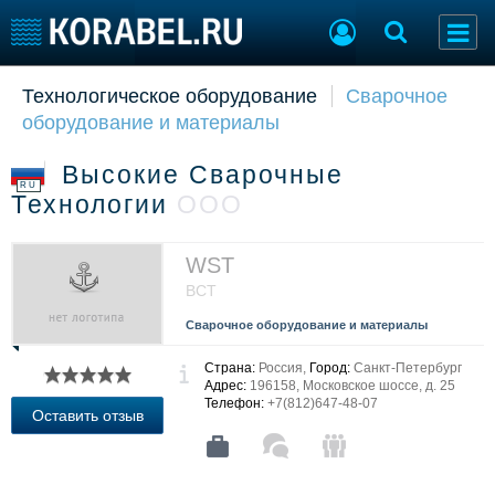
Технологическое оборудование
Сварочное
Судостроение
Торговая площадка
оборудование и материалы
Пульс
Доска объявлений
Новости
Продажа флота
Высокие Сварочные
Компании
Оборудование
RU
Технологии
ООО
Репутация
Изделия
Работа
Материалы
Крюинг
Услуги
WST
Журнал
ВСТ
Реклама
Сварочное оборудование и материалы
Страна:
Россия,
Город:
Санкт-Петербург
Конференции
Флот
Адрес:
196158, Московское шоссе, д. 25
Телефон:
+7(812)647-48-07
Выставки и семинары
Галерея флота
Оставить отзыв
Личности
Форум
Словарь
Отзывы
Все службы