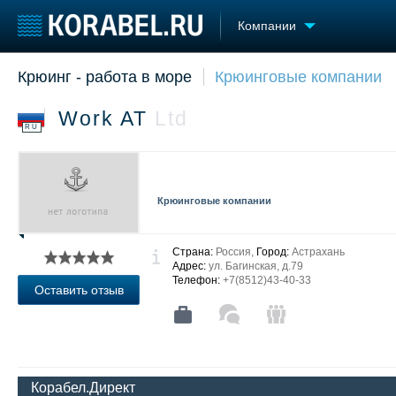
Компании
Крюинг - работа в море
Крюинговые компании
Судостроение
Торговая площадка
Конфере
Пульс
Доска объявлений
Выставк
Work AT
Ltd
Новости
Продажа флота
Личност
RU
Компании
Оборудование
Словарь
Репутация
Изделия
Работа
Материалы
Крюинговые компании
Крюинг
Услуги
Журнал
Реклама
Страна:
Россия,
Город:
Астрахань
Адрес:
ул. Багинская, д.79
Телефон:
+7(8512)43-40-33
Оставить отзыв
Корабел.Директ