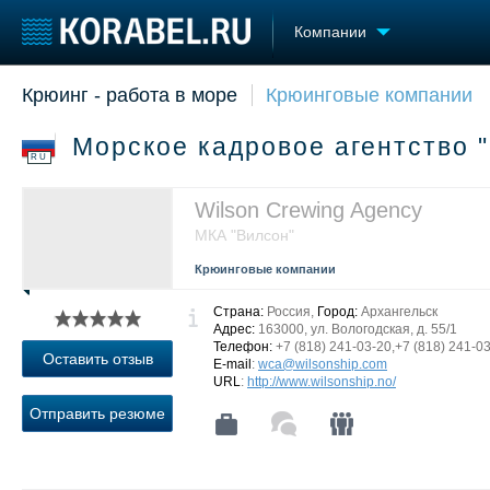
Компании
Крюинг - работа в море
Крюинговые компании
Судостроение
Торговая площадка
Конфере
Пульс
Доска объявлений
Выставк
Морское кадровое агентство 
Новости
Продажа флота
Личност
RU
Компании
Оборудование
Словарь
Репутация
Изделия
Wilson Crewing Agency
Работа
Материалы
МКА "Вилсон"
Крюинг
Услуги
Крюинговые компании
Журнал
Реклама
Страна:
Россия,
Город:
Архангельск
Адрес:
163000, ул. Вологодская, д. 55/1
Телефон:
+7 (818) 241-03-20,+7 (818) 241-03
Оставить отзыв
E-mail
:
wca@wilsonship.com
URL
:
http://www.wilsonship.no/
Отправить резюме