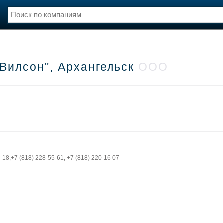
нции
Флот
и и семинары
Галерея флота
"Вилсон", Архангельск
ООО
и
Форум
Отзывы
Все службы
-18,+7 (818) 228-55-61, +7 (818) 220-16-07