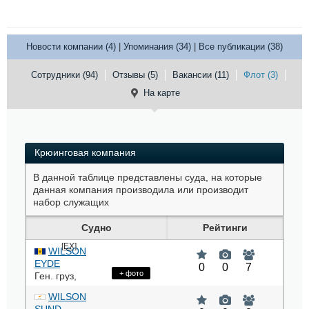
Новости компании (4)
|
Упоминания (34)
|
Все публикации (38)
Сотрудники (94)
Отзывы (5)
Вакансии (11)
Флот (3)
На карте
Крюинговая компания
В данной таблице представлены суда, на которые
данная компания производила или производит
набор служащих
Судно
Рейтинги
[EX]
WILSON
EYDE
0
0
7
+ фото
Ген. груз
,
9491733
,
WILSON
8PAE7