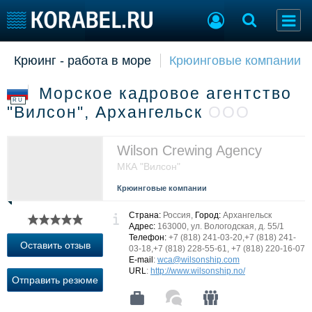
Крюинг - работа в море
Крюинговые компании
Судостроение
Торговая площадка
Пульс
Доска объявлений
Морское кадровое агентство
Новости
Продажа флота
RU
"Вилсон", Архангельск
ООО
Компании
Оборудование
Репутация
Изделия
Работа
Материалы
Wilson Crewing Agency
Крюинг
Услуги
МКА "Вилсон"
Журнал
Крюинговые компании
Реклама
Страна:
Россия,
Город:
Архангельск
Адрес:
163000, ул. Вологодская, д. 55/1
Телефон:
+7 (818) 241-03-20,+7 (818) 241-
Конференции
Флот
Оставить отзыв
03-18,+7 (818) 228-55-61, +7 (818) 220-16-07
Выставки и семинары
Галерея флота
E-mail
:
wca@wilsonship.com
URL
:
http://www.wilsonship.no/
Личности
Форум
Отправить резюме
Словарь
Отзывы
Все службы