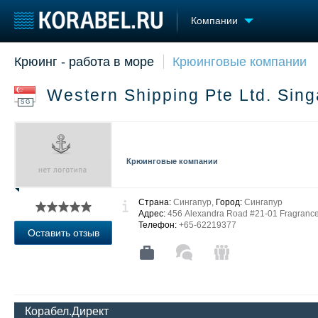
Компании
Крюинг - работа в море
Крюинговые компании
Судостроение
Торговая площадка
Конфере
Пульс
Доска объявлений
Выставк
Western Shipping Pte Ltd. Sin
Новости
Продажа флота
Личност
SG
Компании
Оборудование
Словарь
Репутация
Изделия
Работа
Материалы
Крюинговые компании
Крюинг
Услуги
Журнал
Реклама
Страна:
Сингапур,
Город:
Сингапур
Адрес:
456 Alexandra Road #21-01 Fragrance
Телефон:
+65-62219377
Оставить отзыв
Корабел.Директ