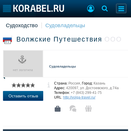
Судоходство
Судовладельцы
Судостроение
Торговая площадка
Пульс
Доска объявлений
Волжские Путешествия
ООО
Новости
Продажа флота
RU
Компании
Оборудование
Репутация
Изделия
Работа
Материалы
Судовладельцы
Крюинг
Услуги
Журнал
Реклама
Страна:
Россия,
Город:
Казань
Адрес:
420097, ул. Достоевского, д.74а
Телефон:
+7 (843) 299-41-75
Оставить отзыв
URL
:
http://volga-travel.ru/
Конференции
Флот
Выставки и семинары
Галерея флота
Личности
Форум
Словарь
Отзывы
Все службы