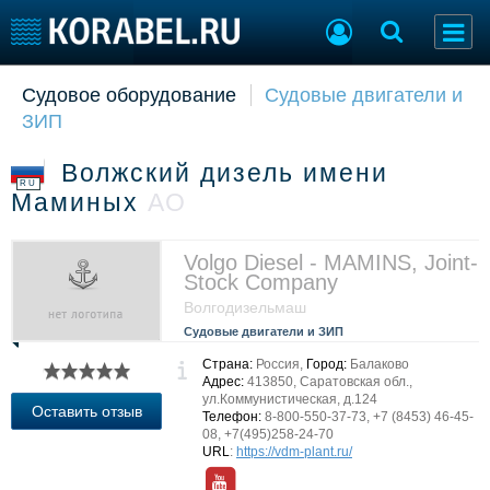
Судовое оборудование
Судовые двигатели и
Судостроение
Торговая площадка
ЗИП
Пульс
Доска объявлений
Новости
Продажа флота
Волжский дизель имени
Компании
Оборудование
RU
Маминых
АО
Репутация
Изделия
Работа
Материалы
Крюинг
Услуги
Volgo Diesel - MAMINS, Joint-
Stock Company
Журнал
Волгодизельмаш
Реклама
Судовые двигатели и ЗИП
Страна:
Россия,
Город:
Балаково
Конференции
Флот
Адрес:
413850, Саратовская обл.,
ул.Коммунистическая, д.124
Выставки и семинары
Галерея флота
Оставить отзыв
Телефон:
8-800-550-37-73, +7 (8453) 46-45-
Личности
Форум
08, +7(495)258-24-70
URL
:
https://vdm-plant.ru/
Словарь
Отзывы
Все службы