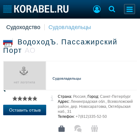
Судоходство
Судовладельцы
Судостроение
Торговая площадка
Пульс
Доска объявлений
ВодоходЪ. Пассажирский
Новости
Продажа флота
RU
Порт
АО
Компании
Оборудование
Репутация
Изделия
Работа
Материалы
Крюинг
Услуги
Судовладельцы
Журнал
Реклама
Страна:
Россия,
Город:
Санкт-Петербург
Адрес:
Ленинградская обл., Всеволожский
район, дер. Новосаратовка, Октябрьская
Конференции
Флот
Оставить отзыв
наб., 31
Выставки и семинары
Галерея флота
Телефон:
+7(812)335-52-50
Личности
Форум
Словарь
Отзывы
Все службы