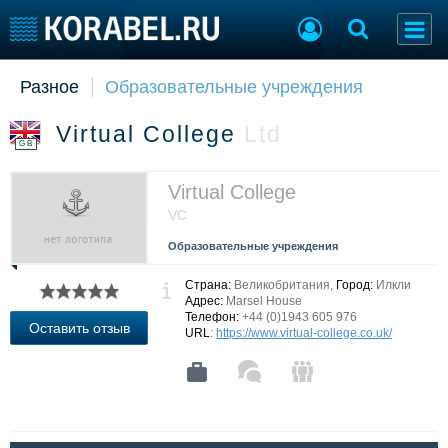
Разное
Образовательные учреждения
Судостроение
Торговая площадка
Пульс
Доска объявлений
Virtual College
Ltd
Новости
Продажа флота
GB
Компании
Оборудование
Репутация
Изделия
Virtual College
Работа
Материалы
VC
Крюинг
Услуги
Образовательные учреждения
Журнал
Реклама
Страна:
Великобритания,
Город:
Илкли
Адрес:
Marsel House
Телефон:
+44 (0)1943 605 976
Оставить отзыв
URL
:
https://www.virtual-college.co.uk/
Конференции
Флот
Выставки и семинары
Галерея флота
Личности
Форум
Словарь
Отзывы
Все службы