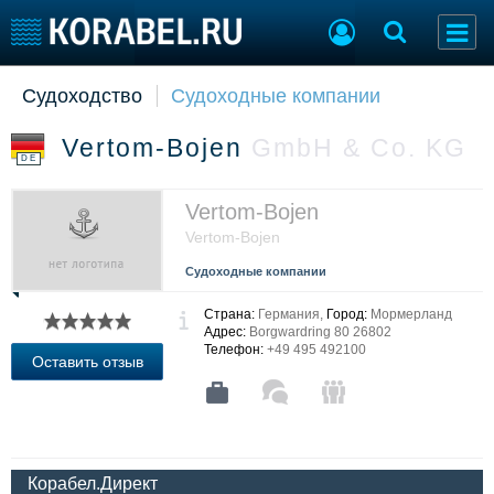
Судоходство
Судоходные компании
Судостроение
Торговая площадка
Пульс
Доска объявлений
Vertom-Bojen
GmbH & Co. KG
Новости
Продажа флота
DE
Компании
Оборудование
Репутация
Изделия
Vertom-Bojen
Работа
Материалы
Vertom-Bojen
Крюинг
Услуги
Судоходные компании
Журнал
Реклама
Страна:
Германия,
Город:
Мормерланд
Адрес:
Borgwardring 80 26802
Телефон:
+49 495 492100
Оставить отзыв
Конференции
Флот
Выставки и семинары
Галерея флота
Личности
Форум
Словарь
Отзывы
Корабел.Директ
Все службы