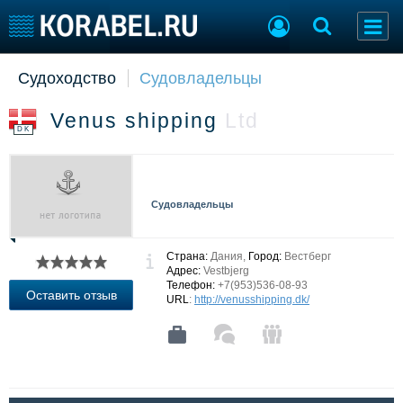
Судоходство
Судовладельцы
Судостроение
Торговая площадка
Пульс
Доска объявлений
Venus shipping
Ltd
Новости
Продажа флота
DK
Компании
Оборудование
Репутация
Изделия
Работа
Материалы
Судовладельцы
Крюинг
Услуги
Журнал
Реклама
Страна:
Дания,
Город:
Вестберг
Адрес:
Vestbjerg
Телефон:
+7(953)536-08-93
Оставить отзыв
URL
:
http://venusshipping.dk/
Конференции
Флот
Выставки и семинары
Галерея флота
Личности
Форум
Словарь
Отзывы
Все службы