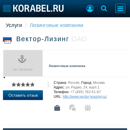
Услуги
Лизинговые компании
Судостроение
Торговая площадка
Пульс
Доска объявлений
Вектор-Лизинг
ОАО
Новости
Продажа флота
RU
Компании
Оборудование
Репутация
Изделия
Работа
Материалы
Лизинговые компании
Крюинг
Услуги
Журнал
Реклама
Страна:
Россия,
Город:
Москва
Адрес:
ул. Радио, 24, корп.1
Телефон:
+7 (495) 783-51-67
Оставить отзыв
URL
:
http://www.vector-leasing.ru/
Конференции
Флот
Выставки и семинары
Галерея флота
Личности
Форум
Словарь
Отзывы
Все службы