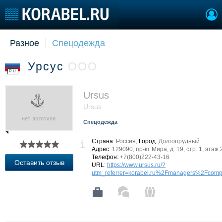
Разное
Спецодежда
Судостроение
Торговая площадка
Пульс
Доска объявлений
Урсус
ООО
Новости
Продажа флота
RU
Компании
Оборудование
Репутация
Изделия
Ursus
Работа
Материалы
Ursus
Крюинг
Услуги
Спецодежда
Журнал
Реклама
Страна:
Россия,
Город:
Долгопрудный
Адрес:
129090, пр-кт Мира, д. 19, стр. 1, этаж 
Телефон:
+7(800)222-43-16
Оставить отзыв
URL
:
https://www.ursus.ru/?
Конференции
Флот
utm_referrer=korabel.ru%2Fmanagers%2Fcom
Выставки и семинары
Галерея флота
Личности
Форум
Словарь
Отзывы
Все службы