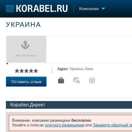
Компании
УКРАИНА
Судостроение
Торговая площадка
Конфере
Пульс
Доска объявлений
Выставк
Новости
Продажа флота
Личност
Компании
Оборудование
Словарь
Репутация
Изделия
Работа
Материалы
Адрес:
Украина, Киев
Крюинг
Услуги
Журнал
Оставить отзыв
Реклама
Корабел.Директ
Внимание, компания размещена
бесплатно
.
Узнайте о плюсах
платного размещения
или
Закажите обратный з