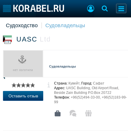
Судоходство
Судовладельцы
Судостроение
Торговая площадка
Пульс
Доска объявлений
UASC
Ltd
Новости
Продажа флота
KW
Компании
Оборудование
Репутация
Изделия
Работа
Материалы
Судовладельцы
Крюинг
Услуги
Журнал
Реклама
Страна:
Кувейт,
Город:
Сафат
Адрес:
UASC Building, Old Airport Road,
Beside Zain Building P.O.Box 20722
Оставить отзыв
Телефон:
+96(52)494-33-00, +96(52)183-99-
Конференции
Флот
99
Выставки и семинары
Галерея флота
Личности
Форум
Словарь
Отзывы
Все службы