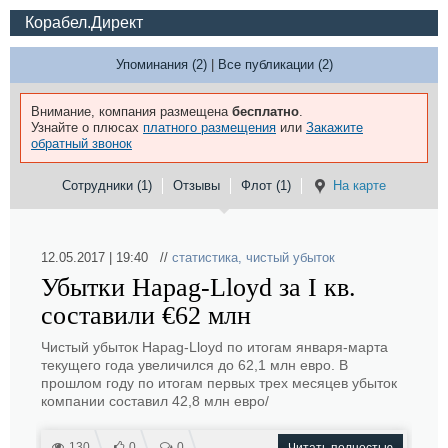
Корабел.Директ
Упоминания (2)
|
Все публикации (2)
Внимание, компания размещена
бесплатно
.
Узнайте о плюсах
платного размещения
или
Закажите
обратный звонок
Сотрудники (1)
Отзывы
Флот (1)
На карте
12.05.2017 | 19:40 //
статистика
,
чистый убыток
Убытки Hapag-Lloyd за I кв.
составили €62 млн
Чистый убыток Hapag-Lloyd по итогам января-марта
текущего года увеличился до 62,1 млн евро. В
прошлом году по итогам первых трех месяцев убыток
компании составил 42,8 млн евро/
130
0
0