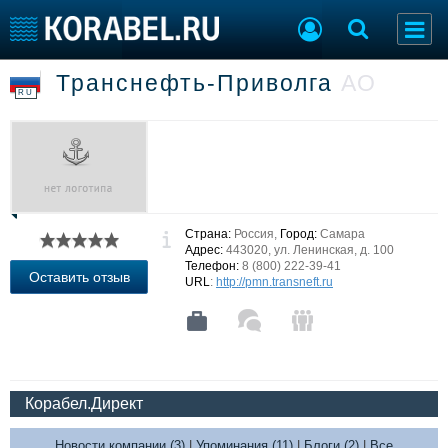
Транснефть-Приволга
АО
Судостроение
Торговая площадка
RU
Пульс
Доска объявлений
Новости
Продажа флота
Компании
Оборудование
Репутация
Изделия
Работа
Материалы
Страна:
Россия,
Город:
Самара
Крюинг
Услуги
Адрес:
443020, ул. Ленинская, д. 100
Журнал
Телефон:
8 (800) 222-39-41
Оставить отзыв
URL
:
http://pmn.transneft.ru
Реклама
Конференции
Флот
Выставки и семинары
Галерея флота
Личности
Форум
Корабел.Директ
Словарь
Отзывы
Все службы
Новости компании (3)
|
Упоминания (11)
|
Блоги (2)
|
Все