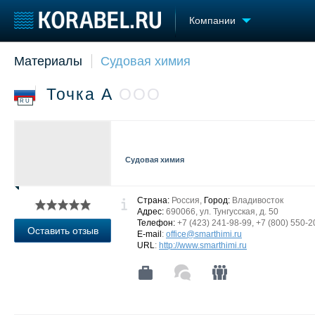
Компании
Материалы
Судовая химия
Судостроение
Торговая площадка
Конфере
Пульс
Доска объявлений
Выставк
Точка А
ООО
Новости
Продажа флота
Личност
RU
Компании
Оборудование
Словарь
Репутация
Изделия
Работа
Материалы
Судовая химия
Крюинг
Услуги
Журнал
Реклама
Страна:
Россия,
Город:
Владивосток
Адрес:
690066, ул. Тунгусская, д. 50
Телефон:
+7 (423) 241-98-99, +7 (800) 550-2
Оставить отзыв
E-mail
:
office@smarthimi.ru
URL
:
http://www.smarthimi.ru