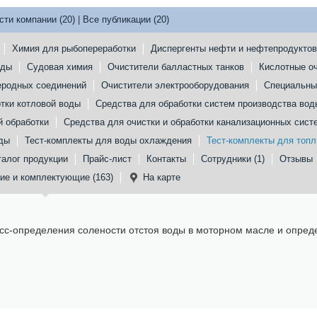
сти компании (20)
|
Все публикации (20)
Химия для рыбопереработки
Диспергенты нефти и нефтепродуктов
оды
Судовая химия
Очистители балластных танков
Кислотные о
еродных соединений
Очистители электрооборудования
Специальны
тки котловой воды
Средства для обработки систем производства вод
 обработки
Средства для очистки и обработки канализационных сист
оды
Тест-комплекты для воды охлаждения
Тест-комплекты для топл
талог продукции
Прайс-лист
Контакты
Сотрудники (1)
Отзывы
ие и комплектующие (163)
На карте
сс-определения солености отстоя воды в моторном масле и опред