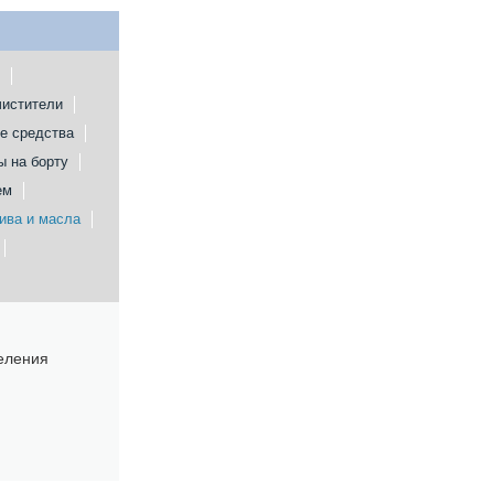
чистители
е средства
ы на борту
ем
ива и масла
еления