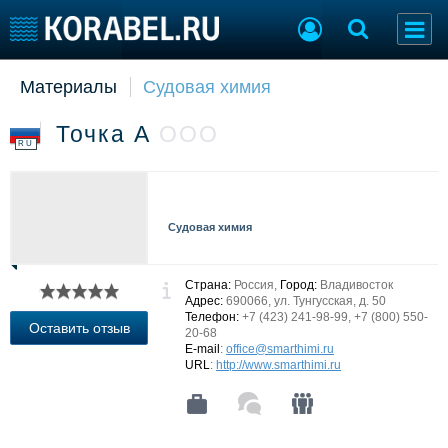
Материалы
Судовая химия
Судостроение
Торговая площадка
Пульс
Доска объявлений
Точка А
ООО
Новости
Продажа флота
RU
Компании
Оборудование
Репутация
Изделия
Работа
Материалы
Судовая химия
Крюинг
Услуги
Журнал
Реклама
Страна:
Россия,
Город:
Владивосток
Адрес:
690066, ул. Тунгусская, д. 50
Телефон:
+7 (423) 241-98-99, +7 (800) 550-
Оставить отзыв
20-68
Конференции
Флот
E-mail
:
office@smarthimi.ru
URL
:
http://www.smarthimi.ru
Выставки и семинары
Галерея флота
Личности
Форум
Словарь
Отзывы
Все службы