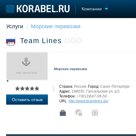
Компании
Услуги
Морские перевозки
Судостроение
Торговая площадка
Конфере
Пульс
Доска объявлений
Выставк
Team Lines
ООО
Новости
Продажа флота
Личност
RU
Компании
Оборудование
Словарь
Репутация
Изделия
Работа
Материалы
Морские перевозки
Крюинг
Услуги
Журнал
Реклама
Страна:
Россия,
Город:
Санкт-Петербург
Адрес:
198035, Гапсальская ул. д.5
Телефон:
+7(812)647-09-50
Оставить отзыв
URL
:
http://www.teamlines.de/