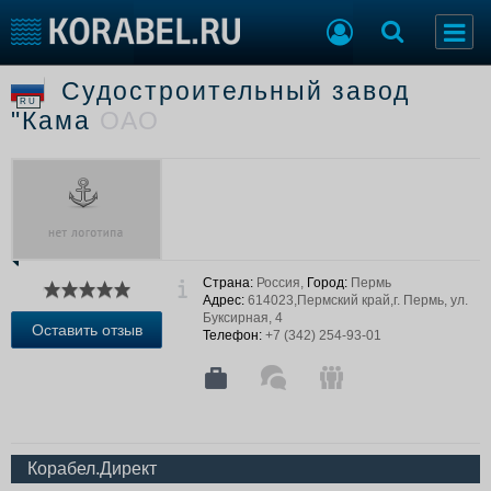
Судостроительный завод
Судостроение
Торговая площадка
RU
"Кама
ОАО
Пульс
Доска объявлений
Новости
Продажа флота
Компании
Оборудование
Репутация
Изделия
Работа
Материалы
Крюинг
Услуги
Страна:
Россия,
Город:
Пермь
Журнал
Адрес:
614023,Пермский край,г. Пермь, ул.
Реклама
Буксирная, 4
Оставить отзыв
Телефон:
+7 (342) 254-93-01
Конференции
Флот
Выставки и семинары
Галерея флота
Личности
Форум
Словарь
Отзывы
Корабел.Директ
Все службы