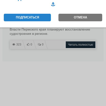
19.05.2020 | 20:27 //
судостроение
,
тасс
,
пермский край
⚓️
Врио главы Пермского края
намерен восстановить
ПОДПИСАТЬСЯ
ОТМЕНА
судостроение в регионе
Власти Пермского края планируют восстановление
судостроения в регионе.
323
0
0
Читать полностью