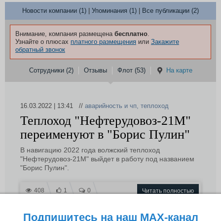
Новости компании (1)
|
Упоминания (1)
|
Все публикации (2)
Внимание, компания размещена
бесплатно
.
Узнайте о плюсах
платного размещения
или
Закажите
обратный звонок
Сотрудники (2)
Отзывы
Флот (53)
На карте
16.03.2022 | 13:41 //
аварийность и чп
,
теплоход
Теплоход "Нефтерудовоз-21М"
переименуют в "Борис Пулин"
В навигацию 2022 года волжский теплоход
"Нефтерудовоз-21М" выйдет в работу под названием
"Борис Пулин".
408
1
0
Читать полностью
Подпишитесь на наш MAX-канал