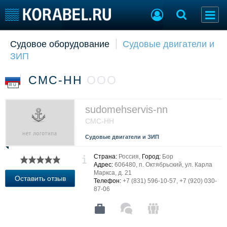
Судовое оборудование
Судовые двигатели и
Судостроение
Торговая площадка
ЗИП
Пульс
Доска объявлений
Новости
Продажа флота
СМС-НН
ООО
Компании
Оборудование
RU
Репутация
Изделия
Работа
Материалы
sudomehservis-nn
Крюинг
Услуги
СМС-НН
Журнал
Судовые двигатели и ЗИП
Реклама
Страна:
Россия,
Город:
Бор
Адрес:
606480, п. Октябрьский, ул. Карла
Маркса, д. 21
Конференции
Флот
Оставить отзыв
Телефон:
+7 (831) 596-10-57, +7 (920) 030-
Выставки и семинары
Галерея флота
87-06
Личности
Форум
Словарь
Отзывы
Все службы