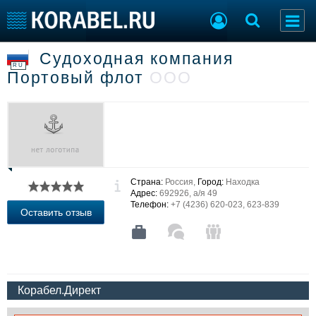
Судоходная компания
Судостроение
Торговая площадка
RU
Портовый флот
ООО
Пульс
Доска объявлений
Новости
Продажа флота
Компании
Оборудование
Репутация
Изделия
Работа
Материалы
Крюинг
Услуги
Страна:
Россия,
Город:
Находка
Журнал
Адрес:
692926, а/я 49
Реклама
Телефон:
+7 (4236) 620-023, 623-839
Оставить отзыв
Конференции
Флот
Выставки и семинары
Галерея флота
Личности
Форум
Корабел.Директ
Словарь
Отзывы
Все службы