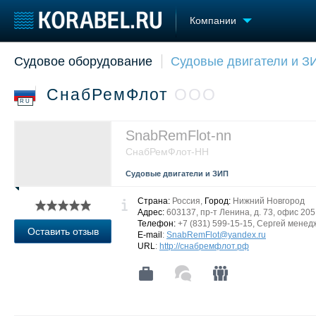
Компании
Судовое оборудование
Судовые двигатели и З
Судостроение
Торговая площадка
Конфере
Пульс
Доска объявлений
Выставк
СнабРемФлот
ООО
Новости
Продажа флота
Личност
RU
Компании
Оборудование
Словарь
Репутация
Изделия
SnabRemFlot-nn
Работа
Материалы
СнабРемФлот-НН
Крюинг
Услуги
Судовые двигатели и ЗИП
Журнал
Реклама
Страна:
Россия,
Город:
Нижний Новгород
Адрес:
603137, пр-т Ленина, д. 73, офис 205
Телефон:
+7 (831) 599-15-15, Сергей мене
Оставить отзыв
E-mail
:
SnabRemFlot@yandex.ru
URL
:
http://снабремфлот.рф