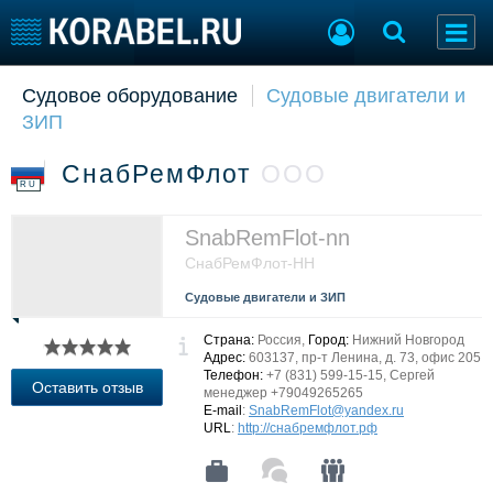
Судовое оборудование
Судовые двигатели и
Судостроение
Торговая площадка
ЗИП
Пульс
Доска объявлений
Новости
Продажа флота
СнабРемФлот
ООО
Компании
Оборудование
RU
Репутация
Изделия
Работа
Материалы
SnabRemFlot-nn
Крюинг
Услуги
СнабРемФлот-НН
Журнал
Судовые двигатели и ЗИП
Реклама
Страна:
Россия,
Город:
Нижний Новгород
Адрес:
603137, пр-т Ленина, д. 73, офис 205
Телефон:
+7 (831) 599-15-15, Сергей
Конференции
Флот
Оставить отзыв
менеджер +79049265265
Выставки и семинары
Галерея флота
E-mail
:
SnabRemFlot@yandex.ru
URL
:
http://снабремфлот.рф
Личности
Форум
Словарь
Отзывы
Все службы