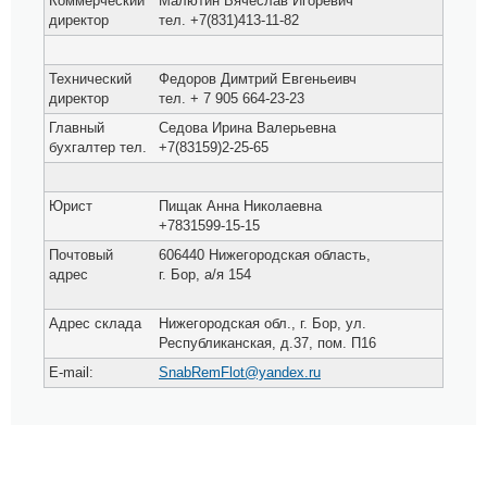
Коммерческий
Малютин Вячеслав Игоревич
директор
тел. +7(831)413-11-82
Технический
Федоров Димтрий Евгеньеивч
директор
тел. + 7 905 664-23-23
Главный
Седова Ирина Валерьевна
бухгалтер тел.
+7(83159)2-25-65
Юрист
Пищак Анна Николаевна
+7831599-15-15
Почтовый
606440 Нижегородская область,
адрес
г. Бор, а/я 154
Адрес склада
Нижегородская обл., г. Бор, ул.
Республиканская, д.37, пом. П16
E-mail:
SnabRemFlot@yandex.ru