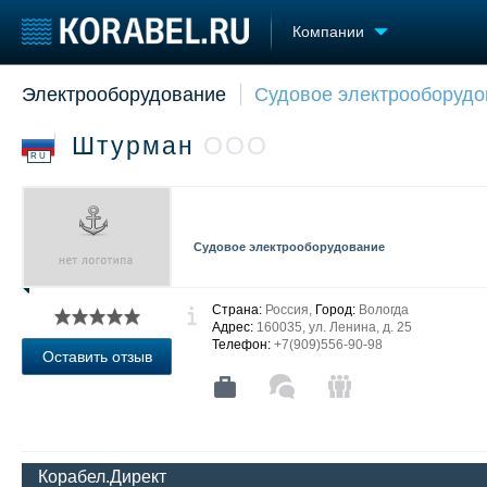
Компании
Электрооборудование
Судовое электрооборудо
Судостроение
Торговая площадка
Конфере
Пульс
Доска объявлений
Выставк
Штурман
ОOО
Новости
Продажа флота
Личност
RU
Компании
Оборудование
Словарь
Репутация
Изделия
Работа
Материалы
Судовое электрооборудование
Крюинг
Услуги
Журнал
Реклама
Страна:
Россия,
Город:
Вологда
Адрес:
160035, ул. Ленина, д. 25
Телефон:
+7(909)556-90-98
Оставить отзыв
Корабел.Директ