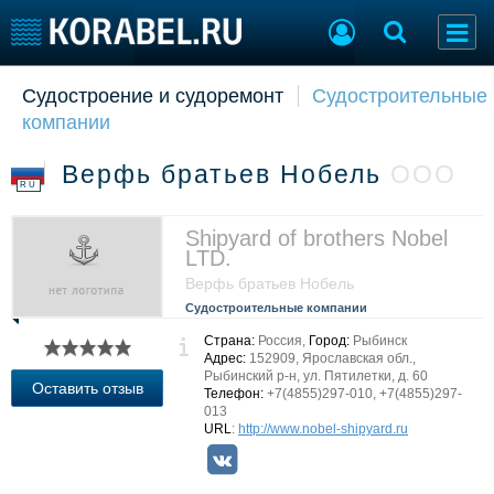
Судостроение и судоремонт
Судостроительные
Судостроение
Торговая площадка
компании
Пульс
Доска объявлений
Новости
Продажа флота
Верфь братьев Нобель
ООО
Компании
Оборудование
RU
Репутация
Изделия
Работа
Материалы
Shipyard of brothers Nobel
LTD.
Крюинг
Услуги
Верфь братьев Нобель
Журнал
Судостроительные компании
Реклама
Страна:
Россия,
Город:
Рыбинск
Адрес:
152909, Ярославская обл.,
Рыбинский р-н, ул. Пятилетки, д. 60
Конференции
Флот
Оставить отзыв
Телефон:
+7(4855)297-010, +7(4855)297-
Выставки и семинары
Галерея флота
013
URL
:
http://www.nobel-shipyard.ru
Личности
Форум
Словарь
Отзывы
Все службы