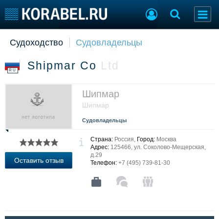
Судоходство
Судовладельцы
Судостроение
Торговая площадка
Пульс
Доска объявлений
Shipmar Co
Ltd
Новости
Продажа флота
RU
Компании
Оборудование
Репутация
Изделия
Шипмар
Работа
Материалы
Шипмар
Крюинг
Услуги
Судовладельцы
Журнал
Реклама
Страна:
Россия,
Город:
Москва
Адрес:
125466, ул. Соколово-Мещерская,
д.29
Оставить отзыв
Телефон:
+7 (495) 739-81-30
Конференции
Флот
Выставки и семинары
Галерея флота
Личности
Форум
Словарь
Отзывы
Все службы