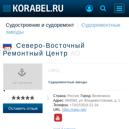
Судостроение и судоремонт
Судоремонтные
Судостроение
Торговая площадка
заводы
Пульс
Доска объявлений
Новости
Продажа флота
Северо-Восточный
Компании
Оборудование
RU
Ремонтный Центр
АО
Репутация
Изделия
Работа
Материалы
Крюинг
Услуги
СВРЦ
Журнал
Реклама
Судоремонтные заводы
Страна:
Россия,
Город:
Вилючинск
Конференции
Флот
Адрес:
684090, ул. Владивостокская, д. 1
Телефон:
+7(41535)3-21-34
Выставки и семинары
Галерея флота
Оставить отзыв
URL
:
https://сврц.рф/
Личности
Форум
Словарь
Отзывы
Все службы