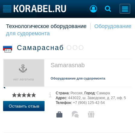
Технологическое оборудование
Оборудование
Судостроение
Торговая площадка
для судоремонта
Пульс
Доска объявлений
Новости
Продажа флота
Самараснаб
ООО
Компании
Оборудование
RU
Репутация
Изделия
Работа
Материалы
Samarasnab
Крюинг
Услуги
Журнал
Оборудование для судоремонта
Реклама
Страна:
Россия,
Город:
Самара
Адрес:
443022, ш. Заводское, д. 27, оф. 5
Телефон:
+7 (906) 125-42-54
Конференции
Флот
Оставить отзыв
Выставки и семинары
Галерея флота
Личности
Форум
Словарь
Отзывы
Все службы