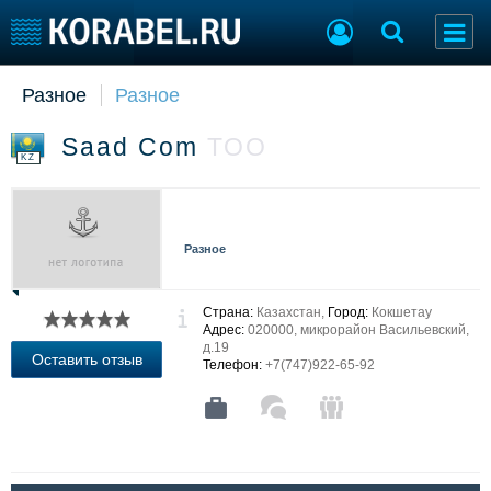
Разное
Разное
Судостроение
Торговая площадка
Пульс
Доска объявлений
Saad Com
ТОО
Новости
Продажа флота
KZ
Компании
Оборудование
Репутация
Изделия
Работа
Материалы
Разное
Крюинг
Услуги
Журнал
Реклама
Страна:
Казахстан,
Город:
Кокшетау
Адрес:
020000, микрорайон Васильевский,
д.19
Оставить отзыв
Телефон:
+7(747)922-65-92
Конференции
Флот
Выставки и семинары
Галерея флота
Личности
Форум
Словарь
Отзывы
Все службы