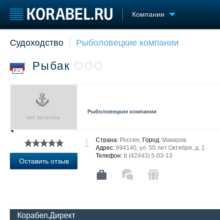
Компании
Судоходство
Рыболовецкие компании
Судостроение
Торговая площадка
Конфере
Пульс
Доска объявлений
Выставк
Рыбак
ООО
Новости
Продажа флота
Личност
RU
Компании
Оборудование
Словарь
Репутация
Изделия
Работа
Материалы
Рыболовецкие компании
Крюинг
Услуги
Журнал
Реклама
Страна:
Россия,
Город:
Макаров
Адрес:
694140, ул. 50 лет Октября, д. 1
Телефон:
8 (42443) 5-03-13
Оставить отзыв
Корабел.Директ