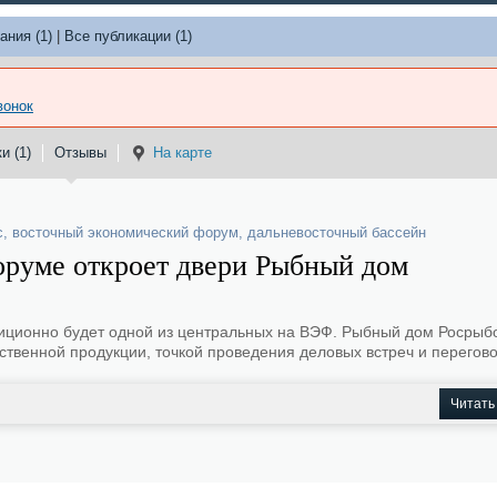
ания (1)
|
Все публикации (1)
вонок
и (1)
Отзывы
На карте
с
,
восточный экономический форум
,
дальневосточный бассейн
руме откроет двери Рыбный дом
иционно будет одной из центральных на ВЭФ. Рыбный дом Росрыбо
твенной продукции, точкой проведения деловых встреч и перегово
Читать