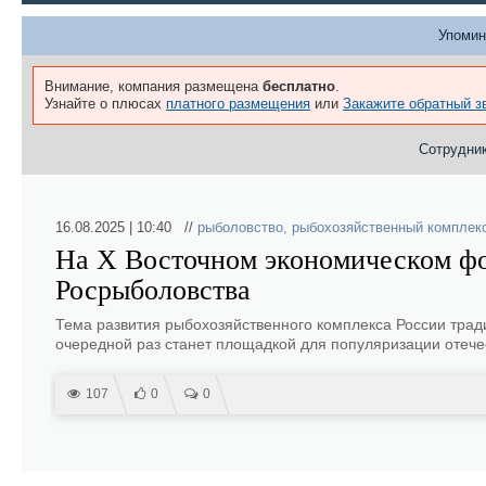
Упомин
Внимание, компания размещена
бесплатно
.
Узнайте о плюсах
платного размещения
или
Закажите обратный з
Сотрудник
16.08.2025 | 10:40 //
рыболовство
,
рыбохозяйственный комплек
На Х Восточном экономическом фо
Росрыболовства
Тема развития рыбохозяйственного комплекса России трад
очередной раз станет площадкой для популяризации отечес
107
0
0