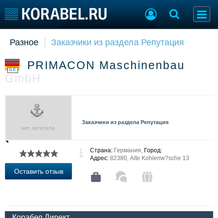
Разное
Заказчики из раздела Репутация
Судостроение
Торговая площадка
Пульс
Доска объявлений
PRIMACON Maschinenbau
Новости
Продажа флота
DE
GmbH
Компании
Оборудование
Репутация
Изделия
Работа
Материалы
Крюинг
Услуги
Заказчики из раздела Репутация
Журнал
Реклама
Страна:
Германия,
Город:
Адрес:
82380, Alte Kohlenw?sche 13
Конференции
Флот
Оставить отзыв
Выставки и семинары
Галерея флота
Личности
Форум
Словарь
Отзывы
Все службы
Корабел.Директ