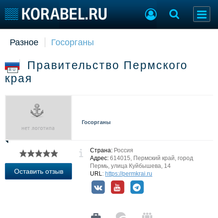
Разное
Госорганы
Судостроение
Торговая площадка
Пульс
Доска объявлений
Правительство Пермского
Новости
Продажа флота
RU
края
Компании
Оборудование
Репутация
Изделия
Работа
Материалы
Крюинг
Услуги
Госорганы
Журнал
Реклама
Страна:
Россия
Адрес:
614015, Пермский край, город
Пермь, улица Куйбышева, 14
Конференции
Флот
Оставить отзыв
URL
:
https://permkrai.ru
Выставки и семинары
Галерея флота
Личности
Форум
Словарь
Отзывы
Все службы