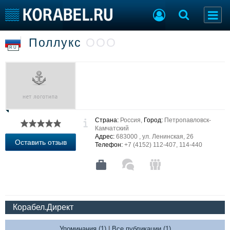
Поллукс
ООО
Судостроение
Торговая площадка
RU
Пульс
Доска объявлений
Новости
Продажа флота
Компании
Оборудование
Репутация
Изделия
Работа
Материалы
Страна:
Россия,
Город:
Петропавловск-
Крюинг
Услуги
Камчатский
Журнал
Адрес:
683000 , ул. Ленинская, 26
Оставить отзыв
Телефон:
+7 (4152) 112-407, 114-440
Реклама
Конференции
Флот
Выставки и семинары
Галерея флота
Личности
Форум
Корабел.Директ
Словарь
Отзывы
Все службы
Упоминания (1)
|
Все публикации (1)