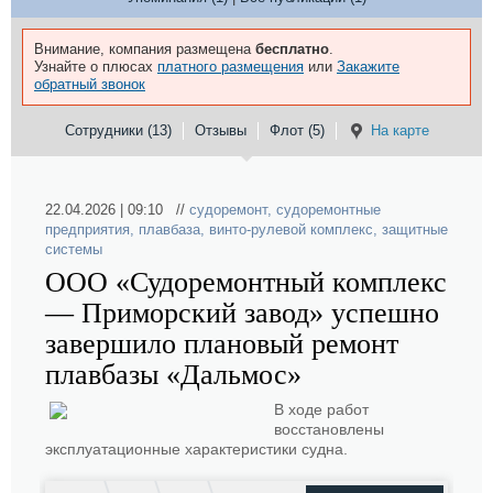
Внимание, компания размещена
бесплатно
.
Узнайте о плюсах
платного размещения
или
Закажите
обратный звонок
Сотрудники (13)
Отзывы
Флот (5)
На карте
22.04.2026 | 09:10 //
судоремонт
,
судоремонтные
предприятия
,
плавбаза
,
винто-рулевой комплекс
,
защитные
системы
ООО «Судоремонтный комплекс
— Приморский завод» успешно
завершило плановый ремонт
плавбазы «Дальмос»
В ходе работ
восстановлены
эксплуатационные характеристики судна.