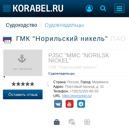
Судоходство
Судовладельцы
Судостроение
Торговая площадка
Пульс
Доска объявлений
ГМК "Норильский никель"
ПАО
Новости
Продажа флота
RU
Компании
Оборудование
Репутация
Изделия
PJSC "MMC "NORILSK
NICKEL"
Работа
Материалы
ГМК "Норильский никель"
Крюинг
Услуги
Судовладельцы
Журнал
Реклама
Страна:
Россия,
Город:
Мурманск
Адрес:
Портовый проезд, д. 31
Телефон:
+7(8152)55-80-50
Оставить отзыв
URL
:
https://nornickel.ru/
Конференции
Флот
Выставки и семинары
Галерея флота
Личности
Форум
Словарь
Отзывы
Все службы