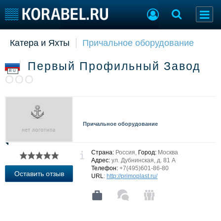
Катера и Яхты
Причальное оборудование
Судостроение
Торговая площадка
Пульс
Доска объявлений
Первый Профильный Завод
Новости
Продажа флота
RU
ООО
Компании
Оборудование
Репутация
Изделия
Работа
Материалы
Крюинг
Услуги
Причальное оборудование
Журнал
Реклама
Страна:
Россия,
Город:
Москва
Адрес:
ул. Дубнинская, д. 81 А
Телефон:
+7(495)601-86-80
Конференции
Флот
Оставить отзыв
URL
:
http://primoplast.ru/
Выставки и семинары
Галерея флота
Личности
Форум
Словарь
Отзывы
Все службы