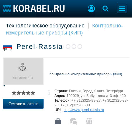
Технологическое оборудование
Контрольно-
Судостроение
Торговая площадка
измерительные приборы (КИП)
Пульс
Доска объявлений
Новости
Продажа флота
Perel-Rassia
ООО
Компании
Оборудование
RU
Репутация
Изделия
Работа
Материалы
Крюинг
Услуги
Контрольно-измерительные приборы (КИП)
Журнал
Реклама
Страна:
Россия,
Город:
Санкт-Петербург
Адрес:
192029, ул. Бабушкина д. 3 оф. 420
Телефон:
+7(812)325-88-27, +7(812)325-88-
Конференции
Флот
Оставить отзыв
28, +7(812)325-88-30
Выставки и семинары
Галерея флота
URL
:
http://www.perel-russia.ru
Личности
Форум
Словарь
Отзывы
Все службы