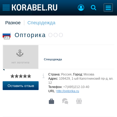
Разное
Спецодежда
Судостроение
Торговая площадка
Пульс
Доска объявлений
Опторика
ООО
Новости
Продажа флота
RU
Компании
Оборудование
Репутация
Изделия
Работа
Материалы
Спецодежда
Крюинг
Услуги
Журнал
Реклама
Страна:
Россия,
Город:
Москва
Адрес:
109429, 1-ый Капотнинский пр-д, вл.
12
Оставить отзыв
Телефон:
+7(495)212-10-40
Конференции
Флот
URL
:
http://optorika.ru
Выставки и семинары
Галерея флота
Личности
Форум
Словарь
Отзывы
Все службы