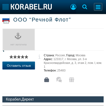
ООО “Речной Флот”
Судостроение
Торговая площадка
RU
Пульс
Доска объявлений
Новости
Продажа флота
Компании
Оборудование
Репутация
Изделия
Работа
Материалы
Страна:
Россия,
Город:
Москва
Крюинг
Услуги
Адрес:
123317, г. Москва, ул. 3-я
Журнал
Красногвардейская, д. 3, этаж 2, пом. I, ком.
Оставить отзыв
1
Реклама
Телефон:
25483
Конференции
Флот
Выставки и семинары
Галерея флота
Личности
Форум
Словарь
Отзывы
Корабел.Директ
Все службы